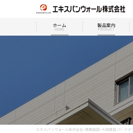
ホーム
製品案内
HOME
PRODUCT
エキスパンウォール株式会社
>
商業施設
>
大成建設 パークタ