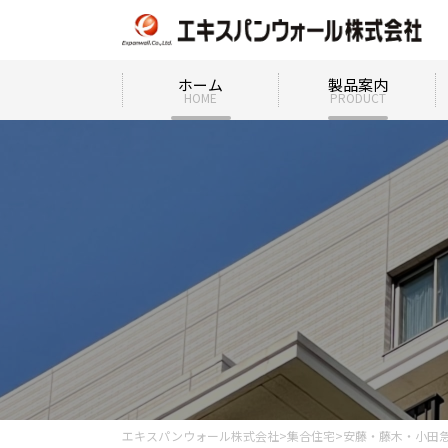
ホーム
製品案内
HOME
PRODUCT
エキスパンウォール株式会社
>
集合住宅
>
安藤・藤木・小田急