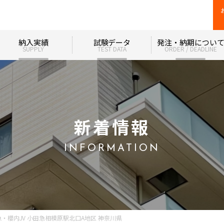
納入実績
試験データ
発注・納期につい
SUPPLY
TEST DATA
ORDER / DEADLINE
新着情報
INFORMATION
・櫻内JV 小田急相模原駅北口A地区 神奈川県