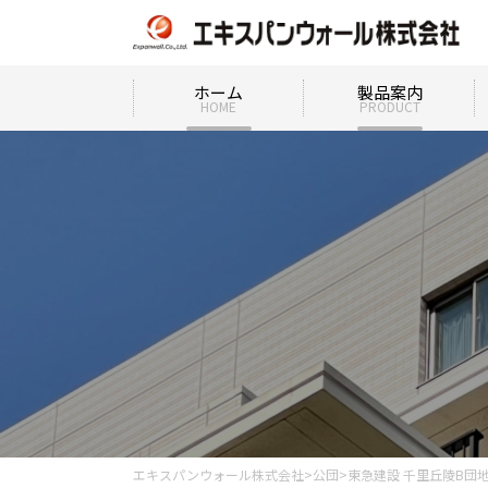
ホーム
製品案内
HOME
PRODUCT
エキスパンウォール株式会社
>
公団
>
東急建設 千里丘陵B団地