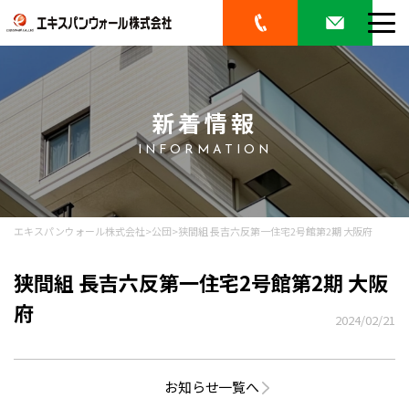
新着情報
INFORMATION
エキスパンウォール株式会社
>
公団
>
狭間組 長吉六反第一住宅2号館第2期 大阪府
狭間組 長吉六反第一住宅2号館第2期 大阪
府
2024/02/21
お知らせ一覧へ