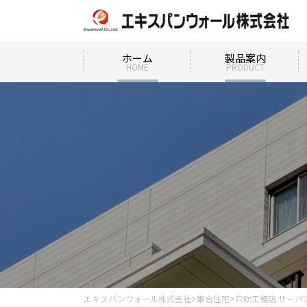
ホーム
製品案内
HOME
PRODUCT
エキスパンウォール株式会社
>
集合住宅
>
穴吹工務店 サーパ